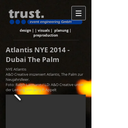
design | | visuals | planung |
preproduction
Atlantis NYE 2014 -
Dubai The Palm
NYE Atlantis
A&O Creative inszeniert Atlantis, The Palm zur
Neujahrsfeier.
Foto: Ralph Larmann / LD: A&O Creative unter
der Leitung von Jerry P. Appelt