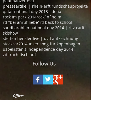
paul panzer dvd
presseartikel | rhein-erft rundschau
projekte
qatar national day 2013 - doha
rock im park 2014
rock´n´heim
rtl "bei anruf liebe"
rtl back to school
saudi arabien national day 2014 | ritz carlton hot
sklshow
steffen hensler live | dvd aufzeichnung
stockcar2014
unser song für kopenhagen
uzbekistan's independence day 2014
zdf rach tisch auf
Follow Us
Office:
Dr.Gottfried-Cremer-Allee 39
D- 50226 Frechen
+49 2234 |
250 99 50
info (at) trust-event.com