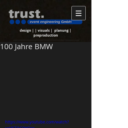
design | | visuals | planung |
preproduction
100 Jahre BMW
https://www.youtube.com/watch?
v=VKTIkC0HOos