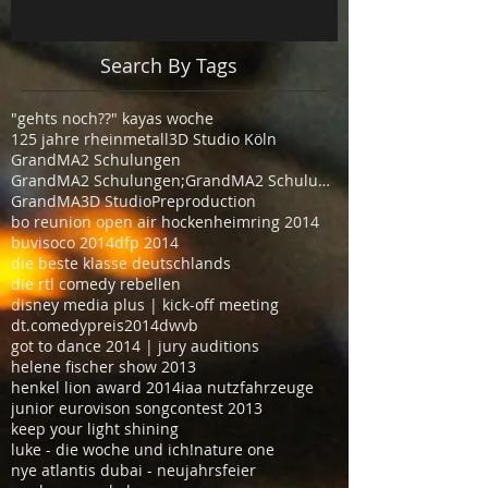
Search By Tags
"gehts noch??" kayas woche
125 jahre rheinmetall
3D Studio Köln
GrandMA2 Schulungen
GrandMA2 Schulungen;GrandMA2 Schulungen Köln
GrandMA3D Studio
Preproduction
bo reunion open air hockenheimring 2014
buvisoco 2014
dfp 2014
die beste klasse deutschlands
die rtl comedy rebellen
disney media plus | kick-off meeting
dt.comedypreis2014
dwvb
got to dance 2014 | jury auditions
helene fischer show 2013
henkel lion award 2014
iaa nutzfahrzeuge
junior eurovison songcontest 2013
keep your light shining
luke - die woche und ich!
nature one
nye atlantis dubai - neujahrsfeier