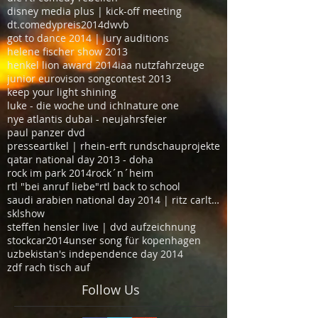
disney media plus | kick-off meeting
dt.comedypreis2014
dwvb
got to dance 2014 | jury auditions
helene fischer show 2013
henkel lion award 2014
iaa nutzfahrzeuge
junior eurovison songcontest 2013
keep your light shining
luke - die woche und ich!
nature one
nye atlantis dubai - neujahrsfeier
paul panzer dvd
presseartikel | rhein-erft rundschau
projekte
qatar national day 2013 - doha
rock im park 2014
rock´n´heim
rtl "bei anruf liebe"
rtl back to school
saudi arabien national day 2014 | ritz carlton hot
sklshow
steffen hensler live | dvd aufzeichnung
stockcar2014
unser song für kopenhagen
uzbekistan's independence day 2014
zdf rach tisch auf
Follow Us