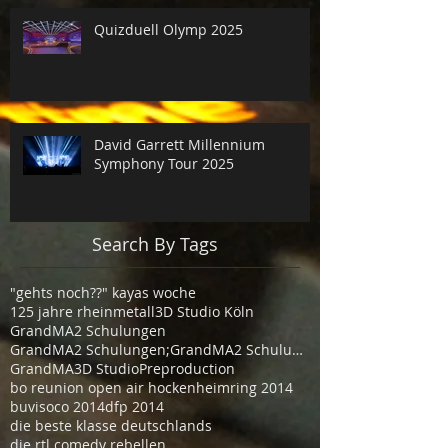
Quizduell Olymp 2025
David Garrett Millennium
Symphony Tour 2025
Search By Tags
"gehts noch??" kayas woche
125 jahre rheinmetall
3D Studio Köln
GrandMA2 Schulungen
GrandMA2 Schulungen;GrandMA2 Schulungen Köln
GrandMA3D Studio
Preproduction
bo reunion open air hockenheimring 2014
buvisoco 2014
dfp 2014
die beste klasse deutschlands
die rtl comedy rebellen