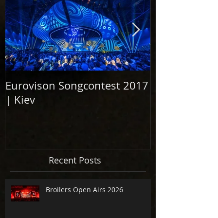
Eurovison Songcontest 2017
Grand Openi
| Kiev
Elbphilharm
2017
Recent Posts
Broilers Open Airs 2026