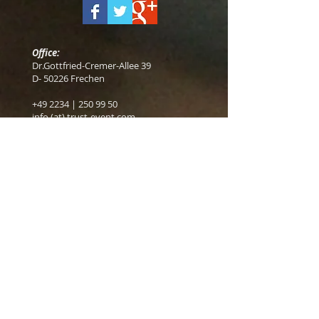
Office:
Dr.Gottfried-Cremer-Allee 39
D- 50226 Frechen
+49 2234 |
250 99 50
info (at) trust-event.com
© 2023 trust.event
engineeing GmbH