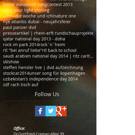
junior eurovison songcontest 2013
keep your light shining
luke - die woche und ich!
nature one
nye atlantis dubai - neujahrsfeier
paul panzer dvd
presseartikel | rhein-erft rundschau
projekte
qatar national day 2013 - doha
rock im park 2014
rock´n´heim
rtl "bei anruf liebe"
rtl back to school
saudi arabien national day 2014 | ritz carlton hot
sklshow
steffen hensler live | dvd aufzeichnung
stockcar2014
unser song für kopenhagen
uzbekistan's independence day 2014
zdf rach tisch auf
Follow Us
Office:
Dr.Gottfried-Cremer-Allee 39