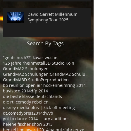
David Garrett Millennium
Symphony Tour 2025
Search By Tags
"gehts noch??" kayas woche
125 jahre rheinmetall
3D Studio Köln
GrandMA2 Schulungen
GrandMA2 Schulungen;GrandMA2 Schulungen Köln
GrandMA3D Studio
Preproduction
bo reunion open air hockenheimring 2014
buvisoco 2014
dfp 2014
die beste klasse deutschlands
die rtl comedy rebellen
disney media plus | kick-off meeting
dt.comedypreis2014
dwvb
got to dance 2014 | jury auditions
helene fischer show 2013
henkel lion award 2014
iaa nutzfahrzeuge