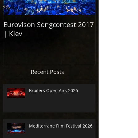
Eurovison Songcontest 2017
Grand Openi
| Kiev
Elbphilharm
2017
Recent Posts
Broilers Open Airs 2026
Mediterrane Film Festival 2026