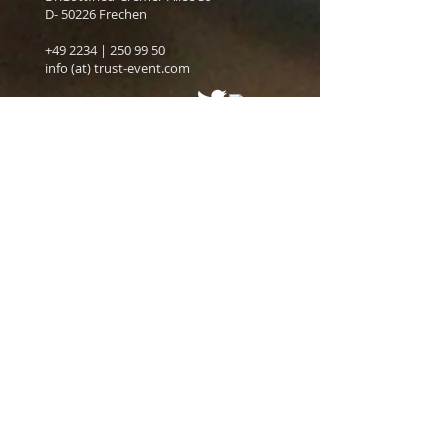
D- 50226 Frechen
+49 2234 |
250 99 50
info (at) trust-event.com
© 2023 trust.event
engineeing GmbH