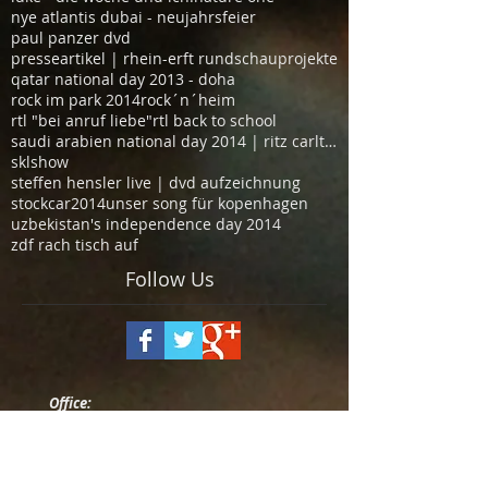
nye atlantis dubai - neujahrsfeier
paul panzer dvd
presseartikel | rhein-erft rundschau
projekte
qatar national day 2013 - doha
rock im park 2014
rock´n´heim
rtl "bei anruf liebe"
rtl back to school
saudi arabien national day 2014 | ritz carlton hot
sklshow
steffen hensler live | dvd aufzeichnung
stockcar2014
unser song für kopenhagen
uzbekistan's independence day 2014
zdf rach tisch auf
Follow Us
Office:
Dr.Gottfried-Cremer-Allee 39
D- 50226 Frechen
+49 2234 |
250 99 50