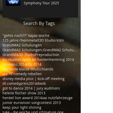
Symphony Tour 2025
Search By Tags
"gehts noch??" kayas woche
125 jahre rheinmetall
3D Studio Köln
GrandMA2 Schulungen
GrandMA2 Schulungen;GrandMA2 Schulungen Köln
GrandMA3D Studio
Preproduction
bo reunion open air hockenheimring 2014
buvisoco 2014
dfp 2014
die beste klasse deutschlands
die rtl comedy rebellen
disney media plus | kick-off meeting
dt.comedypreis2014
dwvb
got to dance 2014 | jury auditions
helene fischer show 2013
henkel lion award 2014
iaa nutzfahrzeuge
junior eurovison songcontest 2013
keep your light shining
luke - die woche und ich!
nature one