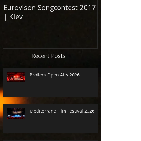
Eurovison Songcontest 2017
Grand Openi
| Kiev
Elbphilharm
2017
Recent Posts
Broilers Open Airs 2026
Mediterrane Film Festival 2026