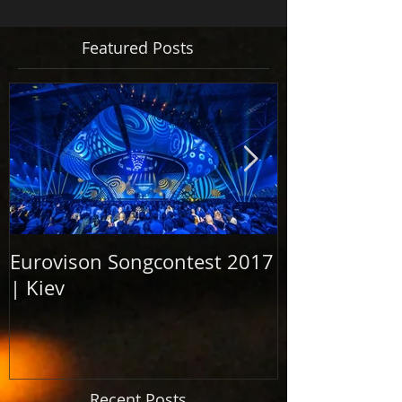
Featured Posts
Eurovison Songcontest 2017
Grand Openi
| Kiev
Elbphilharm
2017
Recent Posts