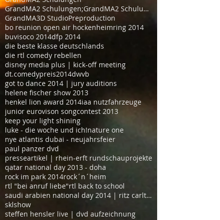
GrandMA2 Schulungen;GrandMA2 Schulungen Köln
GrandMA3D Studio
Preproduction
bo reunion open air hockenheimring 2014
buvisoco 2014
dfp 2014
die beste klasse deutschlands
die rtl comedy rebellen
disney media plus | kick-off meeting
dt.comedypreis2014
dwvb
got to dance 2014 | jury auditions
helene fischer show 2013
henkel lion award 2014
iaa nutzfahrzeuge
junior eurovison songcontest 2013
keep your light shining
luke - die woche und ich!
nature one
nye atlantis dubai - neujahrsfeier
paul panzer dvd
presseartikel | rhein-erft rundschau
projekte
qatar national day 2013 - doha
rock im park 2014
rock´n´heim
rtl "bei anruf liebe"
rtl back to school
saudi arabien national day 2014 | ritz carlton hot
sklshow
steffen hensler live | dvd aufzeichnung