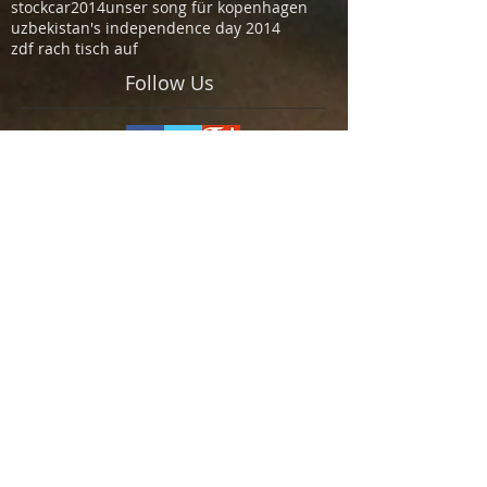
stockcar2014
unser song für kopenhagen
uzbekistan's independence day 2014
zdf rach tisch auf
Follow Us
Office:
Dr.Gottfried-Cremer-Allee 39
D- 50226 Frechen
+49 2234 |
250 99 50
info (at) trust-event.com
© 2023 trust.event
engineeing GmbH